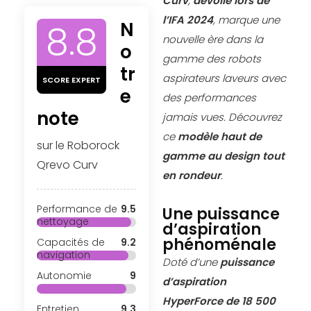
Curv
,
dévoilé lors de
l’IFA 2024
, marque une
8.8
N
nouvelle ère dans la
o
gamme des robots
tr
aspirateurs laveurs avec
SCORE EXPERT
e
des performances
note
jamais vues. Découvrez
ce
modèle haut de
sur le Roborock
gamme au design tout
Qrevo Curv
en rondeur
.
Performance de
9.5
Une puissance
nettoyage
d’aspiration
phénoménale
Capacités de
9.2
navigation
Doté d’une
puissance
Autonomie
9
d’aspiration
HyperForce de
18 500
Entretien
9.3