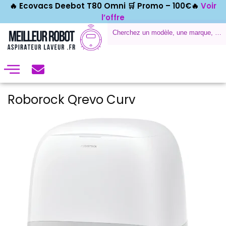
🔥 Ecovacs Deebot T80 Omni 🛒
Promo – 100€🔥
Voir
l’offre
Roborock Qrevo Curv