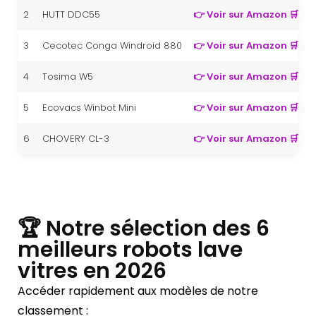
2
HUTT DDC55
👉 Voir sur Amazon 🛒
F
3
Cecotec Conga Windroid 880
👉 Voir sur Amazon 🛒
F
4
Tosima W5
👉 Voir sur Amazon 🛒
F
5
Ecovacs Winbot Mini
👉 Voir sur Amazon 🛒
F
6
CHOVERY CL-3
👉 Voir sur Amazon 🛒
F
🏆 Notre sélection des 6
meilleurs robots lave
vitres en 2026
Accéder rapidement aux modèles de notre
classement :