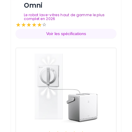
Omni
Le robot lave-vitres haut de gamme le plus
complet en 2026
★
★
★
★
★
Note de 4.8 sur 5
☆
Voir les spécifications