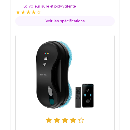
La valeur sûre et polyvalente
★
★
★
★
☆
Note de 4.0 sur 5
Voir les spécifications