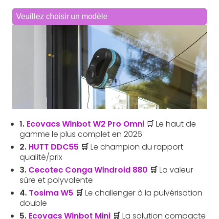
1.
Ecovacs Winbot W2 Pro Omni
🛒 Le haut de
gamme le plus complet en 2026
2.
HUTT DDC55
🛒
Le champion du rapport
qualité/prix
3.
Cecotec Conga Windroid 880
🛒
La valeur
sûre et polyvalente
4.
Tosima W5
🛒
Le challenger à la pulvérisation
double
5.
Ecovacs Winbot Mini
🛒
La solution compacte