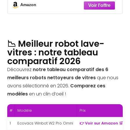
Amazon
📉 Meilleur robot lave-
vitres : notre tableau
comparatif 2026
Découvrez
notre tableau comparatif des 6
meilleurs robots nettoyeurs de vitres
que nous
avons sélectionné en 2026.
Comparez ces
modèles
en un clin d’oeil !
#
Modèle
Prix
A
1
Ecovacs Winbot W2 Pro Omni
👉 Voir sur Amazon 🛒
S