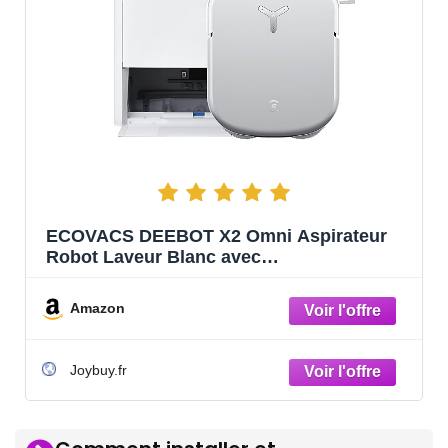
ECOVACS DEEBOT X2 Omni Aspirateur
Robot Laveur Blanc avec
Station,Aspiration 8000Pa,Design carré
Mince,Levage des Patins de 15mm,Lavage
Amazon
à l’eau Chaude des Patins,Évitement des
Obstacles
Joybuy.fr