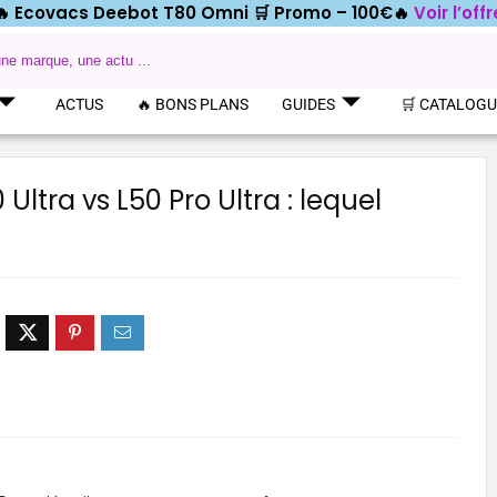
🔥 Ecovacs Deebot T80 Omni 🛒
Promo – 100€🔥
Voir l’offr
ACTUS
🔥 BONS PLANS
GUIDES
🛒 CATALOG
tra vs L50 Pro Ultra : lequel
produit
DREAME AQUA10 ROLLER