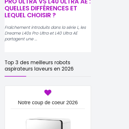
PRO ULTRA VS L40 ULTRA AE :
AQUA10 ULTR
QUELLES DIFFÉRENCES ET
AQUA10 ROLL
r
LEQUEL CHOISIR ?
DIFFÉRENCES
CHOISIR ?
Fraîchement introduits dans la série L, les
Dreame L40s Pro Ultra et L40 Ultra AE
Aux côtés du Trac
partagent une ...
variante à chenille
décline son Aqua10 
Top 3 des meilleurs robots
aspirateurs laveurs en 2026
Notre coup de coeur 2026