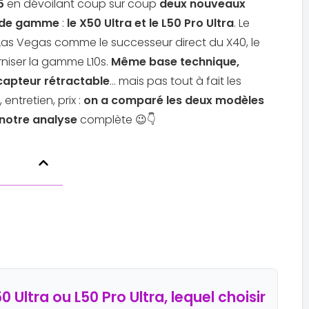
5
en dévoilant coup sur coup
deux nouveaux
Acheter le Dreame Aqua10 Roller au
t de gamme
:
le X50 Ultra et le L50 Pro Ultra
. Le
meilleur prix Dreame Aqua10 Rollerà parti
Las Vegas comme le successeur direct du X40, le
de ...
niser la gamme L10s.
Même base technique,
apteur rétractable
… mais pas tout à fait les
ntretien, prix :
on a comparé les deux modèles
notre analyse
complète 😉👇
 Ultra ou L50 Pro Ultra, lequel choisir