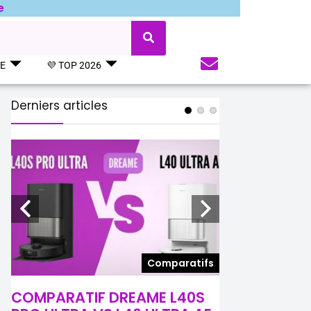
e
UE
💜 TOP 2026
Derniers articles
s
Comparatifs
COMPARATIF DREAME L40S
COMPARATIF