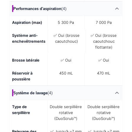
(4)
Performances d'aspiration
Aspiration (max)
5 300 Pa
7 000 Pa
Système anti-
✅ Oui (brosse
✅ Oui (brosse
enchevêtrements
caoutchouc)
caoutchouc
flottante)
Brosse latérale
✅ Oui
✅ Oui
Réservoir à
450 mL
470 mL
poussière
(4)
Système de lavage
Type de
Double serpillière
Double serpillière
serpillière
rotative
rotative
(DuoScrub™)
(DuoScrub™)
Relevage des
✅ Jusqu’à ~7 mm
✅ Jusqu’à ~7 mm