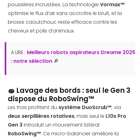
poussières incrustées. La technologie
Vormax™
optimise le flux d’air sans accroître le bruit, et la
brosse caoutchouc reste efficace contre les
cheveux et poils d’animaux.
A LIRE :
Meilleurs robots aspirateurs Dreame 2025
: notre sélection
🔎
🧽 Lavage des bords : seul le Gen 3
dispose du RoboSwing™
Les trois profitent du
système DuoScrub™
, via
deux serpillières rotatives
, mais seul le
L10s Pro
Gen 3
introduit un mouvement latéral
RoboSwing™
. Ce micro-balancier améliore la