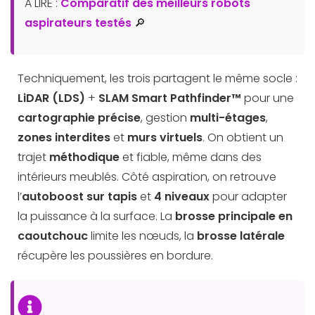
A LIRE :
Comparatif des meilleurs robots
aspirateurs testés
🔎
Techniquement, les trois partagent le même socle :
LiDAR (LDS)
+
SLAM Smart Pathfinder™
pour une
cartographie précise
, gestion
multi-étages
,
zones interdites
et
murs virtuels
. On obtient un
trajet
méthodique
et fiable, même dans des
intérieurs meublés. Côté aspiration, on retrouve
l’
autoboost sur tapis
et
4 niveaux
pour adapter
la puissance à la surface. La
brosse principale en
caoutchouc
limite les nœuds, la
brosse latérale
récupère les poussières en bordure.