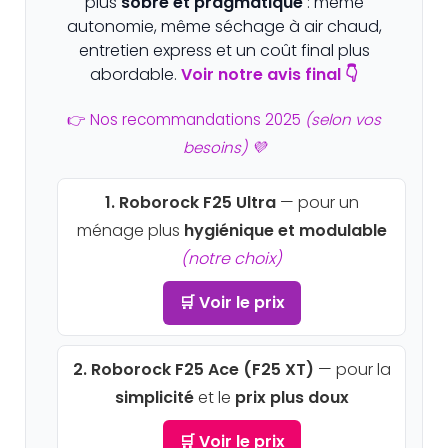
plus
sobre et pragmatique
: même
autonomie, même séchage à air chaud,
entretien express et un coût final plus
abordable.
Voir notre avis final 👇
👉 Nos recommandations 2025
(selon vos
besoins) 💜
1. Roborock F25 Ultra
— pour un
ménage plus
hygiénique et modulable
(notre choix)
🛒 Voir le prix
2. Roborock F25 Ace (F25 XT)
— pour la
simplicité
et le
prix plus doux
🛒 Voir le prix