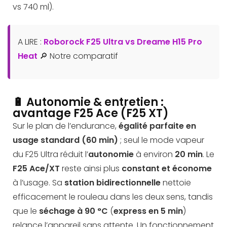
vs 740 ml).
A LIRE :
Roborock F25 Ultra vs Dreame H15 Pro
Heat
🔎 Notre comparatif
🔋 Autonomie & entretien :
avantage F25 Ace (F25 XT)
Sur le plan de l’endurance,
égalité parfaite en
usage standard (60 min)
; seul le mode vapeur
du F25 Ultra réduit l’
autonomie
à environ
20 min
. Le
F25 Ace/XT
reste ainsi plus
constant et économe
à l’usage. Sa
station bidirectionnelle
nettoie
efficacement le rouleau dans les deux sens, tandis
que le
séchage à 90 °C
(
express en 5 min
)
relance l’appareil sans attente. Un fonctionnement