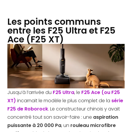
Les points communs
entre les F25 Ultra et F25
Ace (F25 XT)
Jusqu’à l’arrivée du
F25 Ultra
, le
F25 Ace (ou F25
XT)
incarnait le modèle le plus complet de la
série
F25 de Roborock
. Le constructeur chinois y avait
concentré tout son savoir-faire : une
aspiration
puissante à 20 000 Pa
, un
rouleau microfibre