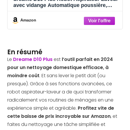
avec vidange Automatique poussière,
Navigation LiDAR Détection Obstacles,
Aspiration 4000Pa Tapis et Poils
Amazon
d’animaux, Batterie 170 Min,
WiFi/APP/Alexa
En résumé
Le
Dreame D10 Plus
est
l’outil parfait en 2024
pour un nettoyage domestique efficace, à
moindre coût
. Et sans lever le petit doit (ou
presque). Grâce à ses fonctions avancées, ce
robot aspirateur-laveur a de quoi transformer
radicalement vos routines de ménages en une
expérience simple et agréable.
Profitez vite de
cette baisse de prix incroyable sur Amazon
, et
faites du nettoyage une tâche simplifiée et