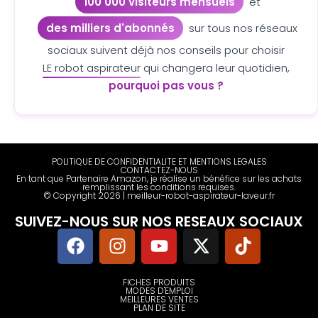
100 000 visiteurs mensuels
et
des milliers d'abonnés
sur tous nos réseaux
sociaux suivent déjà nos conseils pour choisir
LE robot aspirateur
qui changera leur quotidien,
pourquoi pas vous ?
POLITIQUE DE CONFIDENTIALITE ET MENTIONS LEGALES
CONTACTEZ-NOUS
En tant que Partenaire Amazon, je réalise un bénéfice sur les achats
remplissant les conditions requises.
© Copyright 2026 | meilleur-robot-aspirateur-laveur.fr
SUIVEZ-NOUS SUR NOS RESEAUX SOCIAUX
FICHES PRODUITS
MODES D'EMPLOI
MEILLEURES VENTES
PLAN DE SITE