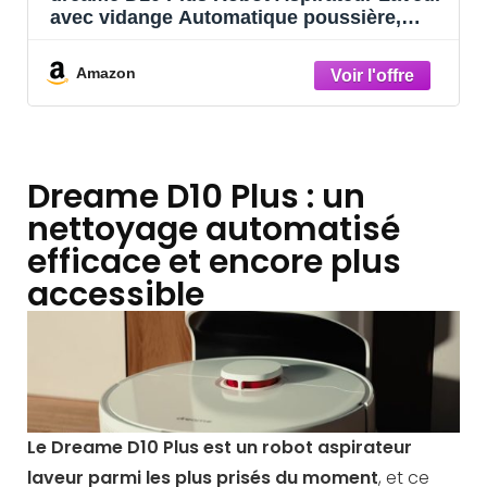
avec vidange Automatique poussière,
Navigation LiDAR Détection Obstacles,
Aspiration 4000Pa Tapis et Poils
Amazon
d’animaux, Batterie 170 Min,
WiFi/APP/Alexa
Dreame D10 Plus : un
nettoyage automatisé
efficace et encore plus
accessible
Le Dreame D10 Plus est un robot aspirateur
laveur parmi les plus prisés du moment
, et ce