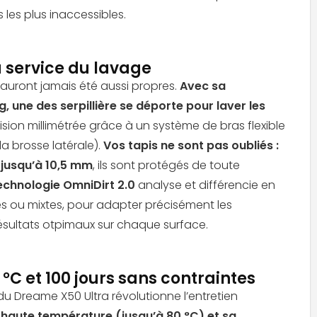
s les plus inaccessibles.
u service du lavage
’auront jamais été aussi propres.
Avec sa
une des serpillière se déporte pour laver les
sion millimétrée grâce à un système de bras flexible
a brosse latérale).
Vos tapis ne sont pas oubliés :
jusqu’à 10,5 mm
, ils sont protégés de toute
echnologie OmniDirt 2.0
analyse et différencie en
des ou mixtes, pour adapter précisément les
ésultats otpimaux sur chaque surface.
0 °C et 100 jours sans contraintes
u Dreame X50 Ultra révolutionne l’entretien
à haute température (jusqu’à 80 °C) et sa