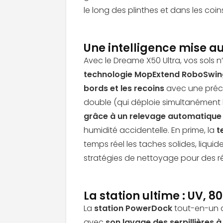
le long des plinthes et dans les coin
Une intelligence mise a
Avec le Dreame X50 Ultra, vos sols n
technologie MopExtend RoboSwing, 
bords et les recoins
avec une préci
double (qui déploie simultanément l
grâce à un relevage automatique 
humidité accidentelle. En prime, la
t
temps réel les taches solides, liqui
stratégies de nettoyage pour des r
La station ultime : UV, 8
La
station PowerDock
tout-en-un d
avec
son lavage des serpillières 