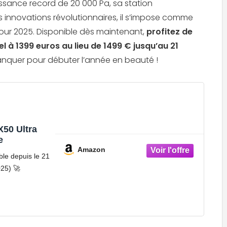
ssance record de 20 000 Pa, sa station
Acheter le Dreame Aqua10 Roller au
 innovations révolutionnaires, il s’impose comme
meilleur prix Dreame Aqua10 Rollerà parti
de ...
ur 2025. Disponible dès maintenant,
profitez de
l à 1399 euros au lieu de 1499 € jusqu’au
21
anquer pour débuter l’année en beauté !
50 Ultra
e
Amazon
ble depuis le 21
025) 🚀