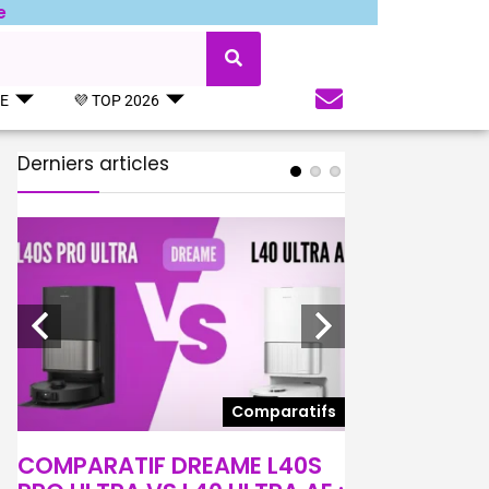
e
UE
💜 TOP 2026
Derniers articles
s
Comparatifs
COMPARATIF DREAME L40S
COMPARATIF