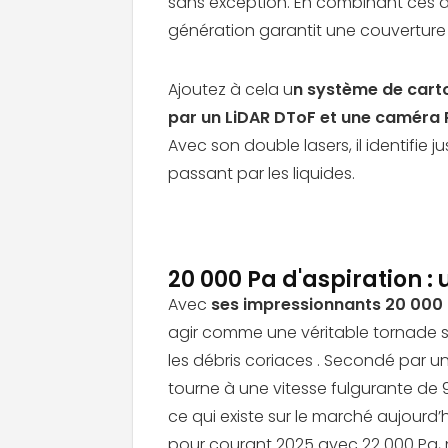
sans exception. En combinant ces 
génération garantit une couverture
Ajoutez à cela u
n système de carto
par un LiDAR DToF et une caméra R
Avec son double lasers, il identifie 
passant par les liquides.
20 000 Pa d'aspiration :
Avec
ses impressionnants 20 000 
agir comme une véritable tornade su
les débris coriaces . Secondé par u
tourne à une vitesse fulgurante de 
ce qui existe sur le marché aujourd’
pour courant 2025 avec 22 000 Pa, n