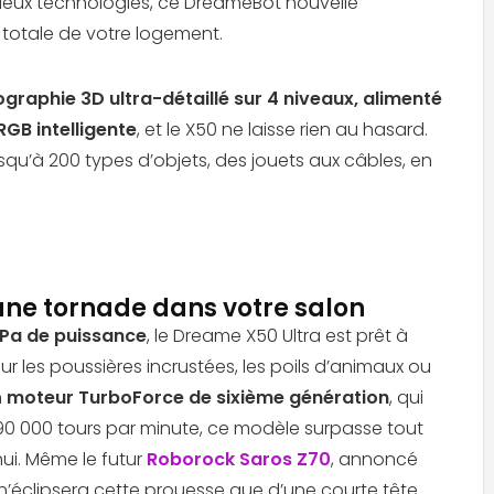
deux technologies, ce DreameBot nouvelle
 totale de votre logement.
graphie 3D ultra-détaillé sur 4 niveaux, alimenté
GB intelligente
, et le X50 ne laisse rien au hasard.
jusqu’à 200 types d’objets, des jouets aux câbles, en
 une tornade dans votre salon
Pa de puissance
, le Dreame X50 Ultra est prêt à
r les poussières incrustées, les poils d’animaux ou
n
moteur TurboForce de sixième génération
, qui
90 000 tours par minute, ce modèle surpasse tout
hui. Même le futur
Roborock Saros Z70
, annoncé
’éclipsera cette prouesse que d’une courte tête.