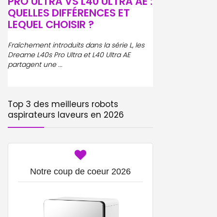
PRO ULTRA VS L40 ULTRA AE :
AQUA10 ULTR
QUELLES DIFFÉRENCES ET
AQUA10 ROLL
r
LEQUEL CHOISIR ?
DIFFÉRENCES
CHOISIR ?
Fraîchement introduits dans la série L, les
Dreame L40s Pro Ultra et L40 Ultra AE
Aux côtés du Trac
partagent une ...
variante à chenille
décline son Aqua10 
Top 3 des meilleurs robots
aspirateurs laveurs en 2026
Notre coup de coeur 2026