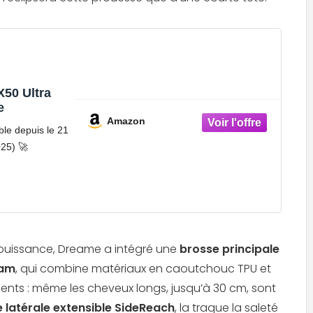
50 Ultra
e
Amazon
ble depuis le 21
025) 🚀
e puissance, Dreame a intégré une
brosse principale
eam
, qui combine matériaux en caoutchouc TPU et
ments : même les cheveux longs, jusqu’à 30 cm, sont
 latérale extensible SideReach
, la traque la saleté