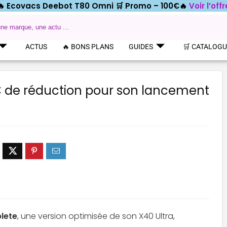
🔥 Ecovacs Deebot T80 Omni 🛒
Promo – 100€🔥
Voir l’offr
ACTUS
🔥 BONS PLANS
GUIDES
🛒 CATALOG
€ de réduction pour son lancement
produit
DREAME AQUA10 ROLLER
lete
, une version optimisée de son X40 Ultra,