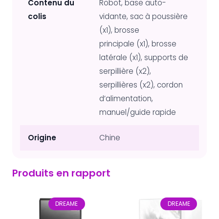
Contenu du
Robot, base auto-
colis
vidante, sac à poussière
(x1), brosse
principale (x1), brosse
latérale (x1), supports de
serpillière (x2),
serpillières (x2), cordon
d’alimentation,
manuel/guide rapide
Origine
Chine
Produits en rapport
DREAME
DREAME