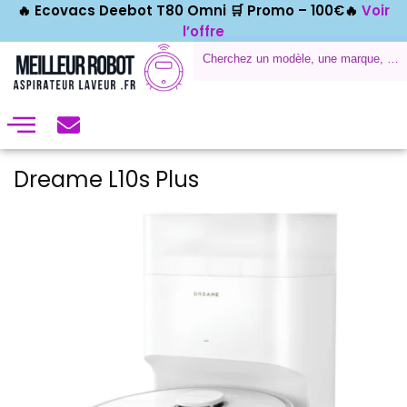
🔥 Ecovacs Deebot T80 Omni 🛒
Promo – 100€🔥
Voir
l’offre
Dreame L10s Plus