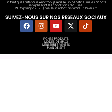
En tant que Partenaire Amazon, je réalise un bénéfice sur les achats
remplissant les conditions requises.
© Copyright 2026 | meilleur-robot-aspirateur-laveur.fr
SUIVEZ-NOUS SUR NOS RESEAUX SOCIAUX
FICHES PRODUITS
MODES D'EMPLOI
MEILLEURES VENTES
PLAN DE SITE