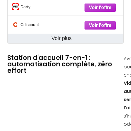
Darty
Cdiscount
Voir plus
Station d'accueil 7-en-1 :
Ave
automatisation complète, zéro
bou
effort
ch
Vi
au
ser
l’a
s’i
ode