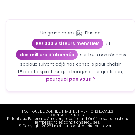
🤗
Un grand merci
! Plus de
100 000 visiteurs mensuels
et
des milliers d'abonnés
sur tous nos réseaux
sociaux suivent déjà nos conseils pour choisir
LE robot aspirateur
qui changera leur quotidien,
pourquoi pas vous ?
POLITIQUE DE CONFIDENTIALITE ET MENTIONS LEGALES
CONTACTEZ-NOUS
En tant que Partenaire Amazon, je réalise un bénéfice sur les achats
remplissant les conditions requises.
© Copyright 2026 | meilleur-robot-aspirateur-laveur.fr