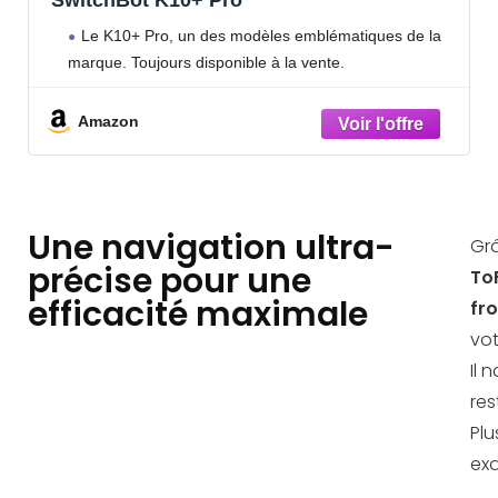
Le K10+ Pro, un des modèles emblématiques de la
marque. Toujours disponible à la vente.
Amazon
Une navigation ultra-
Gr
précise pour une
To
efficacité maximale
fro
vot
Il 
res
Plu
exa