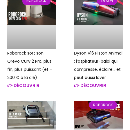
ROBOROCK
DYSON
Dyson V16 Piston Animal
Roborock sort son
: l’aspirateur-balai qui
Qrevo Curv 2 Pro, plus
compresse, éclaire… et
fin, plus puissant (et –
peut aussi laver
200 € à la clé)
👉 DÉCOUVRIR
👉 DÉCOUVRIR
ROBOROCK