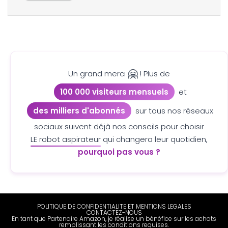
🤗
Un grand merci
! Plus de
100 000 visiteurs mensuels
et
des milliers d'abonnés
sur tous nos réseaux
sociaux suivent déjà nos conseils pour choisir
LE robot aspirateur
qui changera leur quotidien,
pourquoi pas vous ?
POLITIQUE DE CONFIDENTIALITE ET MENTIONS LEGALES
CONTACTEZ-NOUS
En tant que Partenaire Amazon, je réalise un bénéfice sur les achats
remplissant les conditions requises.