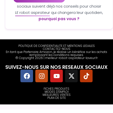
sociaux suivent déjà nos conseils pour choisir
LE robot aspirateur
qui changera leur quotidien,
pourquoi pas vous ?
POLITIQUE DE CONFIDENTIALITE ET MENTIONS LEGALES
CONTACTEZ-NOUS
En tant que Partenaire Amazon, je réalise un bénéfice sur les achats
remplissant les conditions requises.
© Copyright 2026 | meilleur-robot-aspirateur-laveur.fr
SUIVEZ-NOUS SUR NOS RESEAUX SOCIAUX
FICHES PRODUITS
MODES D'EMPLOI
MEILLEURES VENTES
PLAN DE SITE